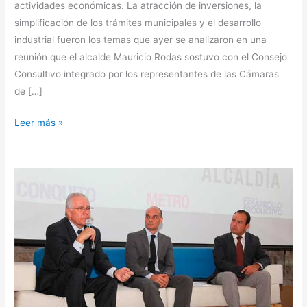
actividades económicas. La atracción de inversiones, la
simplificación de los trámites municipales y el desarrollo
industrial fueron los temas que ayer se analizaron en una
reunión que el alcalde Mauricio Rodas sostuvo con el Consejo
Consultivo integrado por los representantes de las Cámaras
de […]
Leer más »
Presentan
bolsa
de
empleo
para
el
Metro
de