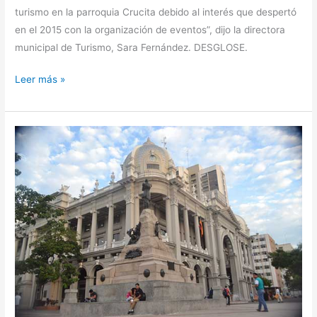
turismo en la parroquia Crucita debido al interés que despertó
en el 2015 con la organización de eventos”, dijo la directora
municipal de Turismo, Sara Fernández. DESGLOSE.
Leer más »
Municipio
de
Guayaquil
reitera
que
mantendrá
servicios
de
salud
y
de