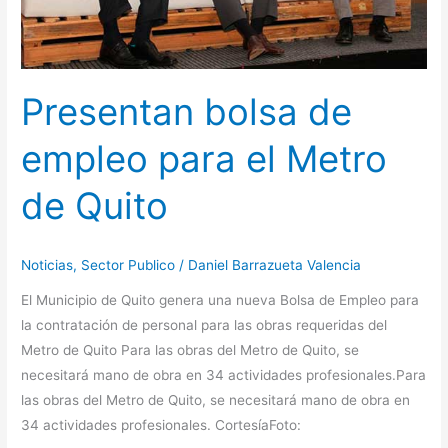
Quito
Presentan bolsa de
empleo para el Metro
de Quito
Noticias
,
Sector Publico
/
Daniel Barrazueta Valencia
El Municipio de Quito genera una nueva Bolsa de Empleo para
la contratación de personal para las obras requeridas del
Metro de Quito Para las obras del Metro de Quito, se
necesitará mano de obra en 34 actividades profesionales.Para
las obras del Metro de Quito, se necesitará mano de obra en
34 actividades profesionales. CortesíaFoto: