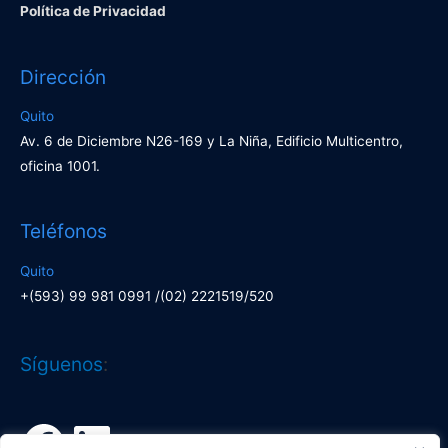
Política de Privacidad
Dirección
Quito
Av. 6 de Diciembre N26-169 y La Niña, Edificio Multicentro,
oficina 1001.
Teléfonos
Quito
+(593) 99 981 0991 /(02) 2221519/520
Facebook
LinkedIn
Síguenos
: