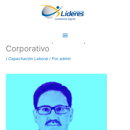
Ir
Menú
al
principal
contenido
Resumen de nuestro Congreso
Internacional Construyendo el
Futuro del Aprendizaje
Corporativo
/
Capacitación Laboral
/ Por
admin