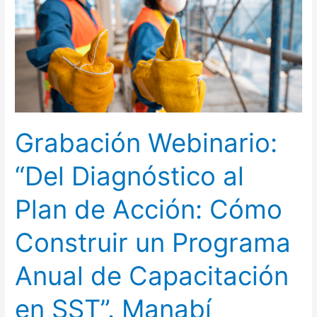
Diagnóstico
al
Plan
de
Acción:
Cómo
Construir
Grabación Webinario:
un
Programa
“Del Diagnóstico al
Anual
de
Plan de Acción: Cómo
Capacitación
en
Construir un Programa
SST”.
Manabí
Anual de Capacitación
en SST”. Manabí