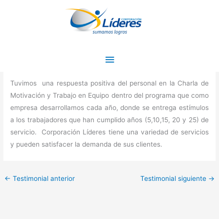
Ir
Menú
al
principal
contenido
Variedad de Servicios
Por
admin
/
6 enero, 2016
Tuvimos una respuesta positiva del personal en la Charla de
Motivación y Trabajo en Equipo dentro del programa que como
empresa desarrollamos cada año, donde se entrega estímulos
a los trabajadores que han cumplido años (5,10,15, 20 y 25) de
servicio. Corporación Líderes tiene una variedad de servicios
y pueden satisfacer la demanda de sus clientes.
←
Testimonial anterior
Testimonial siguiente
→