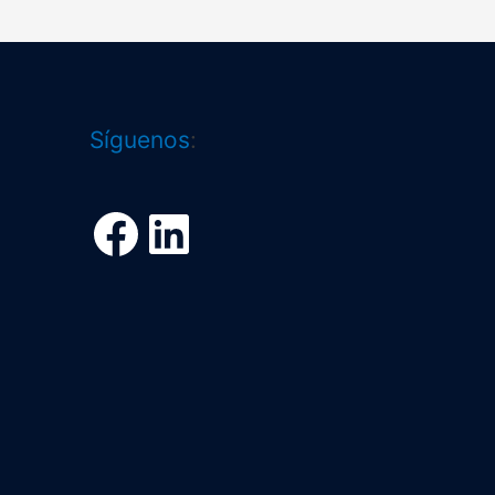
Facebook
LinkedIn
Síguenos
: