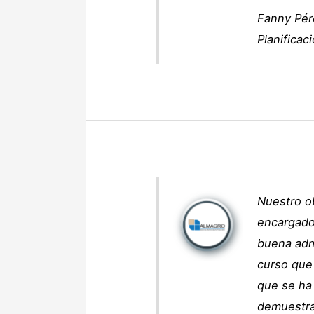
Fanny Pér
Planificac
Nuestro ob
encargado
buena adm
curso que 
que se ha 
demuestra