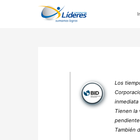
Ir
al
I
contenido
Los tiemp
Corporació
inmediata 
Tienen la 
pendiente
También d