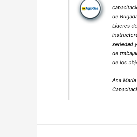
capacitac
de Brigad
Líderes d
instructor
seriedad y
de trabaja
de los obj
Ana María
Capacitac