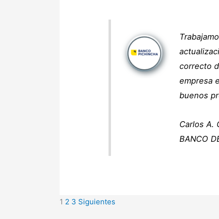
Trabajamo
actualizac
correcto 
empresa es
buenos pre
Carlos A.
BANCO DE
1
2
3
Siguientes