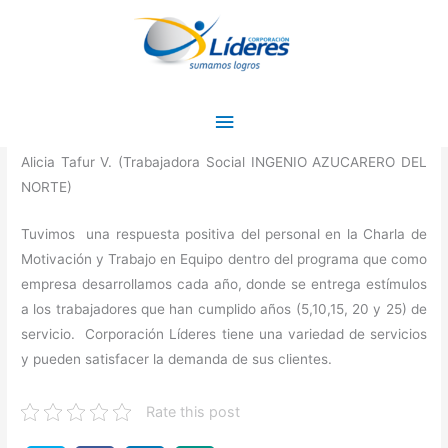
Ir
Menú
al
principal
contenido
Variedad de Servicios
Deja un comentario
/
Testimonios
/ Por
admin
Alicia Tafur V. (Trabajadora Social INGENIO AZUCARERO DEL
NORTE)
Tuvimos una respuesta positiva del personal en la Charla de
Motivación y Trabajo en Equipo dentro del programa que como
empresa desarrollamos cada año, donde se entrega estímulos
a los trabajadores que han cumplido años (5,10,15, 20 y 25) de
servicio. Corporación Líderes tiene una variedad de servicios
y pueden satisfacer la demanda de sus clientes.
Rate this post