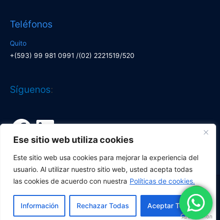
Teléfonos
Quito
+(593) 99 981 0991 /(02) 2221519/520
Facebook
LinkedIn
Síguenos
:
Ese sitio web utiliza cookies
Este sitio web usa cookies para mejorar la experiencia del
usuario. Al utilizar nuestro sitio web, usted acepta todas
las cookies de acuerdo con nuestra
Políticas de cookies.
Copyright © 2026
Corporación Lí­deres
| Desarrollado por
Información
Rechazar Todas
Aceptar Todas
Corporación Líderes