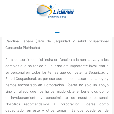
Ir
Menú
al
principal
contenido
Apoyo y Aliado
Deja un comentario
/
Testimonios
/ Por
admin
Carolina Fabara (Jefe de Seguridad y salud ocupacional
Consorcio Pichincha)
Para consorcio del pichincha en función a la normativa y a los
cambios que ha tenido el Ecuador era importante involucrar a
su personal en todos los temas que competen a Seguridad y
Salud Ocupacional, es por eso que hemos buscado un apoyo y
hemos encontrado en Corporación Líderes no solo un apoyo
sino un aliado que nos ha permitido obtener beneficios como
el involucramiento y conocimiento de nuestro personal.
Nosotros recomendamos a Corporación Líderes como
capacitador en este y otros temas más que puede ser de