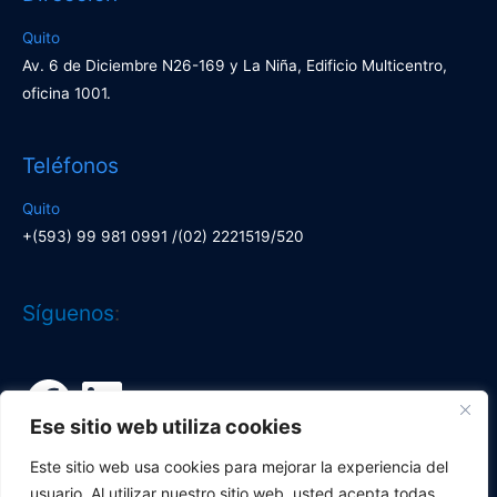
Quito
Av. 6 de Diciembre N26-169 y La Niña, Edificio Multicentro,
oficina 1001.
Teléfonos
Quito
+(593) 99 981 0991 /(02) 2221519/520
Facebook
LinkedIn
Síguenos
:
Ese sitio web utiliza cookies
Este sitio web usa cookies para mejorar la experiencia del
usuario. Al utilizar nuestro sitio web, usted acepta todas