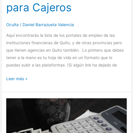
para Cajeros
Oculta
/
Daniel Barrazueta Valencia
Aquí encontrarás la lista de los portales de empleo de las
instituciones financieras de Quito, y de otras provincias pero
que tienen agencias en Quito también. Lo primero que debes
tener a la mano es tu hoja de vida en un formato que lo
puedas subir a las plataformas. (Si algún link ha dejado de
Leer más »
La
importancia
de
la
Educación