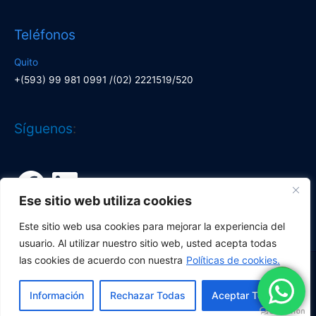
Teléfonos
Quito
+(593) 99 981 0991 /(02) 2221519/520
Facebook
LinkedIn
Síguenos
:
Ese sitio web utiliza cookies
Este sitio web usa cookies para mejorar la experiencia del
usuario. Al utilizar nuestro sitio web, usted acepta todas
las cookies de acuerdo con nuestra
Políticas de cookies.
Copyright © 2026
Corporación Lí­deres
| Desarrollado por
Información
Rechazar Todas
Aceptar Todas
Corporación Líderes