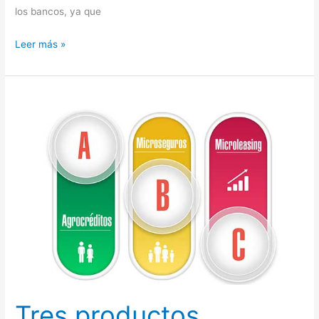
los bancos, ya que
Leer más »
Tres
productos
microfinancieros
que
cambian
la
vida
de
los
más
vulnerables
Tres productos