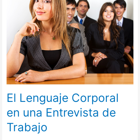
en
una
Entrevista
de
Trabajo
El Lenguaje Corporal
en una Entrevista de
Trabajo