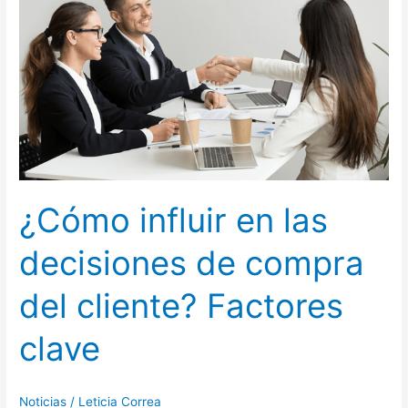
las
decisiones
de
compra
del
cliente?
Factores
clave
¿Cómo influir en las
decisiones de compra
del cliente? Factores
clave
Noticias
/
Leticia Correa