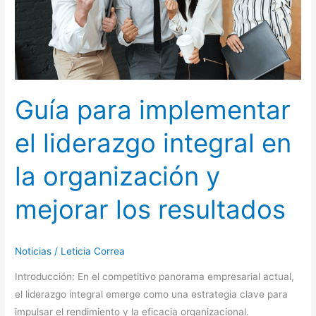
en
la
organización
y
mejorar
los
Guía para implementar
resultados
el liderazgo integral en
la organización y
mejorar los resultados
Noticias
/
Leticia Correa
Introducción: En el competitivo panorama empresarial actual,
el liderazgo integral emerge como una estrategia clave para
impulsar el rendimiento y la eficacia organizacional.