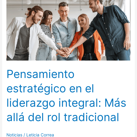
el
liderazgo
integral:
Más
allá
del
rol
tradicional
Pensamiento
estratégico en el
liderazgo integral: Más
allá del rol tradicional
Noticias
/
Leticia Correa