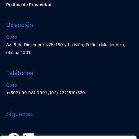
Política de Privacidad
Dirección
Quito
Av. 6 de Diciembre N26-169 y La Niña, Edificio Multicentro,
oficina 1001.
Teléfonos
Quito
+(593) 99 981 0991 /(02) 2221519/520
Facebook
LinkedIn
Síguenos
: