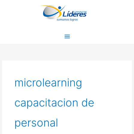
Ir
Menú
al
principal
contenido
microlearning
capacitacion de
personal