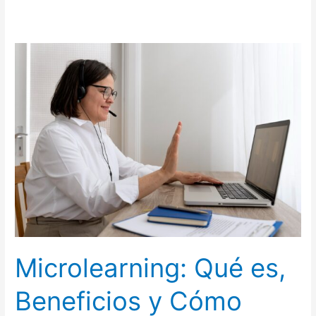
Microlearning:
Qué
es,
Beneficios
y
Cómo
Impacta
en
la
Capacitación
Microlearning: Qué es,
Beneficios y Cómo