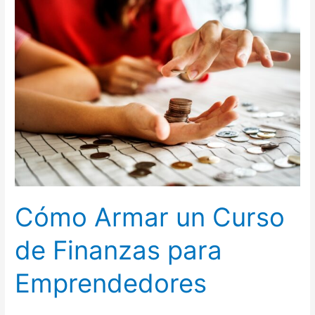
Cómo
Armar
un
Curso
de
Finanzas
para
Emprendedores
Cómo Armar un Curso
de Finanzas para
Emprendedores