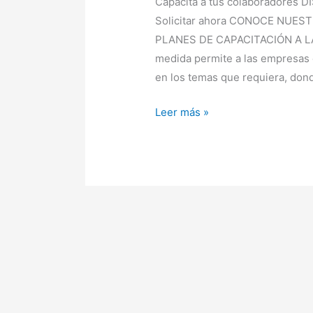
Capacita a tus colaboradores
Capacitación
Solicitar ahora CONOCE NUES
a
PLANES DE CAPACITACIÓN A LA M
la
medida permite a las empresas d
Medida
en los temas que requiera, dond
Leer más »