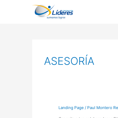
Ir
al
contenido
ASESORÍA
Landing Page
/
Paul Montero Re
Plan
de