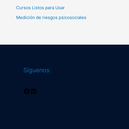
Cursos Listos para Usar
Medición de riesgos psicosociales
Facebook
LinkedIn
Síguenos
: