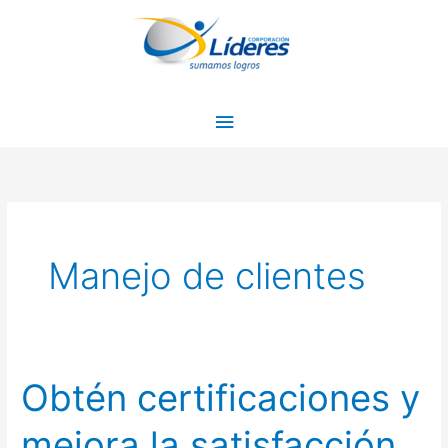
Ir
Menú
al
principal
contenido
Manejo de clientes
Obtén certificaciones y
Obtén
certificaciones
mejora la satisfacción
y