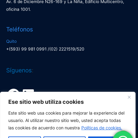
Av. 6 de Diciembre N26-169 y La Niña, Edificio Multicentro,
oficina 1001.
Teléfonos
Quito
+(593) 99 981 0991 /(02) 2221519/520
Facebook
LinkedIn
Síguenos
:
Ese sitio web utiliza cookies
Este sitio web usa cookies para mejorar la experiencia del
usuario. Al utilizar nuestro sitio web, usted acepta todas
las cookies de acuerdo con nuestra
Políticas de cookies.
Copyright © 2026
Corporación Lí­deres
| Desarrollado por