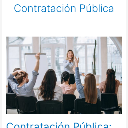
Contratación Pública
Contratación
Pública:
Cómo
Aplicar
el
Nuevo
Reglamento
(Ley
Orgánica
del
Sistema
Nacional)
Contratación Pública: