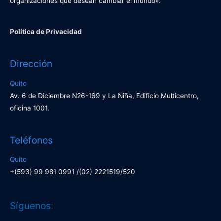
organizaciones que desean cambiar el mundo».
Política de Privacidad
Dirección
Quito
Av. 6 de Diciembre N26-169 y La Niña, Edificio Multicentro,
oficina 1001.
Teléfonos
Quito
+(593) 99 981 0991 /(02) 2221519/520
Facebook
LinkedIn
Síguenos
: