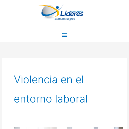
Ir
Menú
al
principal
contenido
Violencia en el
entorno laboral