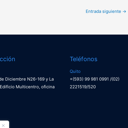
Entrada siguiente
→
ección
Teléfonos
Quito
 de Diciembre N26-169 y La
+(593) 99 981 0991 /(02)
Edificio Multicentro, oficina
2221519/520