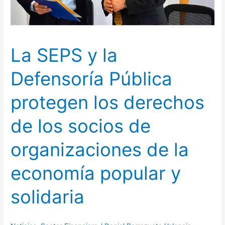
derechos
de
los
socios
La SEPS y la
de
organizaciones
Defensoría Pública
de
la
protegen los derechos
economía
popular
de los socios de
y
solidaria
organizaciones de la
economía popular y
solidaria