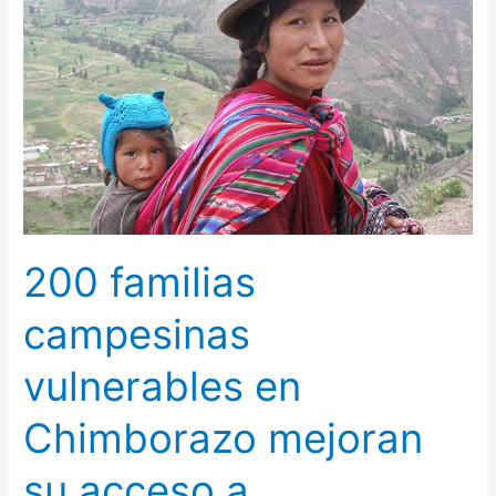
campesinas
vulnerables
en
Chimborazo
mejoran
su
acceso
a
financiación
200 familias
campesinas
vulnerables en
Chimborazo mejoran
su acceso a