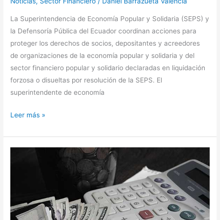
Noticias
,
Sector Financiero
/
Daniel Barrazueta Valencia
La Superintendencia de Economía Popular y Solidaria (SEPS) y
la Defensoría Pública del Ecuador coordinan acciones para
proteger los derechos de socios, depositantes y acreedores
de organizaciones de la economía popular y solidaria y del
sector financiero popular y solidario declaradas en liquidación
forzosa o disueltas por resolución de la SEPS. El
superintendente de economía
Leer más »
La
importancia
de
la
Educación
Financiera