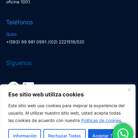
oficina 1001.
Teléfonos
Quito
+(593) 99 981 0991 /(02) 2221519/520
Facebook
LinkedIn
Síguenos
:
Ese sitio web utiliza cookies
Este sitio web usa cookies para mejorar la experiencia del
usuario. Al utilizar nuestro sitio web, usted acepta todas
las cookies de acuerdo con nuestra
Políticas de cookies.
Copyright © 2026
Corporación Lí­deres
| Desarrollado por
Información
Rechazar Todas
Aceptar Todas
Corporación Líderes