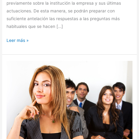
previamente sobre la institución la empresa y sus últimas
actuaciones. De esta manera, se podrán preparar con
suficiente antelación las respuestas a las preguntas más
habituales que se hacen […]
Leer más »
El
Lenguaje
Corporal
en
una
Entrevista
de
Trabajo