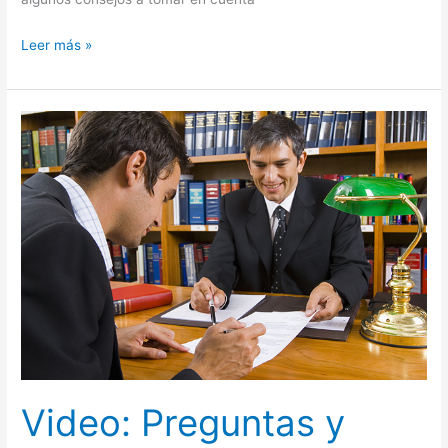
Leer más »
Video:
Preguntas
y
Respuestas
más
frecuentes
en
una
Entrevista
de
Trabajo
Video: Preguntas y