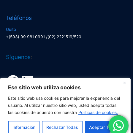
Teléfonos
Quito
+(593) 99 981 0991 /(02) 2221519/520
Facebook
LinkedIn
Síguenos
:
Ese sitio web utiliza cookies
Este sitio web usa cookies para mejorar la experiencia del
usuario. Al utilizar nuestro sitio web, usted acepta todas
las cookies de acuerdo con nuestra
Políticas de cookies.
Copyright © 2026
Corporación Lí­deres
| Desarrollado por
Información
Rechazar Todas
Aceptar Todas
Corporación Líderes