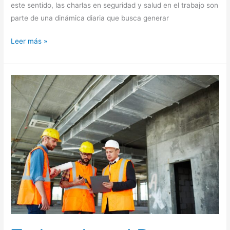
este sentido, las charlas en seguridad y salud en el trabajo son
parte de una dinámica diaria que busca generar
Leer más »
Todo
sobre
el
Decreto
Ejecutivo
2393
Reglamento
de
Seguridad
y
Salud